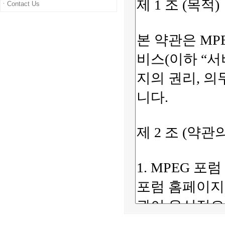
ㆍContact Us