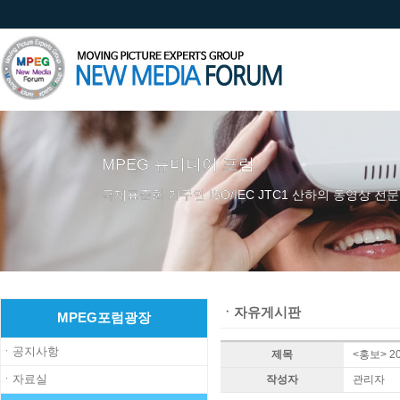
MPEG 뉴미디어 포럼
국제표준화 기구인 ISO/IEC JTC1 산하의 동영상 전문
ㆍ자유게시판
MPEG포럼광장
ㆍ공지사항
제목
<홍보> 202
ㆍ자료실
작성자
관리자