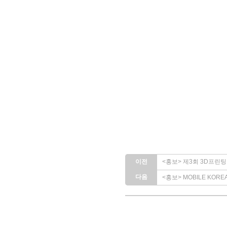
이전
<홍보> 제3회 3D프린팅 기
다음
<홍보> MOBILE KOREA 