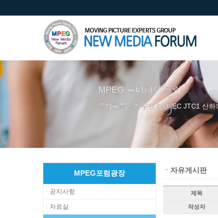
MPEG 뉴미디어 포럼
국제표준화 기구인 ISO/IEC JTC1 산하
ㆍ자유게시판
MPEG포럼광장
ㆍ공지사항
제목
ㆍ자료실
작성자