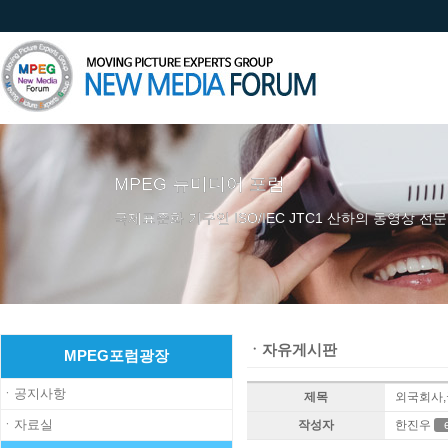
MPEG 뉴미디어 포럼
국제표준화 기구인 ISO/IEC JTC1 산하의 동영상 전문
ㆍ자유게시판
MPEG포럼광장
ㆍ공지사항
제목
외국회사,
ㆍ자료실
작성자
한진우