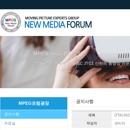
MPEG 뉴미디어 포럼
국제표준화 기구인 ISO/IEC JTC1 산하의 동영상 전문
ㆍ공지사항
MPEG포럼광장
ㆍ공지사항
제목
[TTA] 2
ㆍ자료실
작성자
관리자