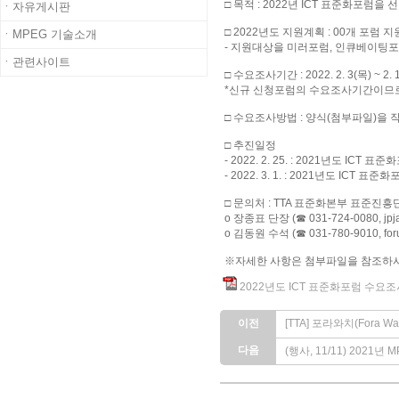
□ 목적 : 2022년 ICT 표준화포럼
ㆍ자유게시판
□ 2022년도 지원계획 : 00개 포럼 
ㆍMPEG 기술소개
- 지원대상을 미러포럼, 인큐베이팅
ㆍ관련사이트
□ 수요조사기간 : 2022. 2. 3(목) ~
*신규 신청포럼의 수요조사기간이므로,
□ 수요조사방법 : 양식(첨부파일)을 작성하여
□ 추진일정
- 2022. 2. 25. : 2021년도 ICT
- 2022. 3. 1. : 2021년도 ICT 
□ 문의처 : TTA 표준화본부 표준진
o 장종표 단장 (☎ 031-724-0080, jpjan
o 김동원 수석 (☎ 031-780-9010, forum
※자세한 사항은 첨부파일을 참조하시
2022년도 ICT 표준화포럼 수요조
이전
[TTA] 포라와치(Fora Wa
다음
(행사, 11/11) 20