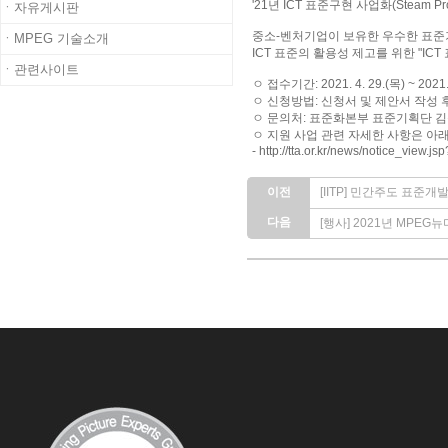
'21년 ICT 표준구현 사업화(Steam Pr
ㆍ자유게시판
중소-벤처기업이 보유한 우수한 표준
ㆍMPEG 기술소개
ICT 표준의 활용성 제고를 위한 "I
ㆍ관련사이트
ㅇ 접수기간: 2021. 4. 29.(목) ~ 2021.
ㅇ 신청방법: 신청서 및 제안서 작성 후 이메
ㅇ 문의처: 표준화본부 표준기획단 김동원 
ㅇ 지원 사업 관련 자세한 사항은 아
- http://tta.or.kr/news/notice_view.
이전
[IITP] 민간주도 표준개발
다음
[행사] 2021년 MPE