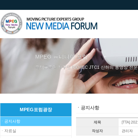
MPEG 뉴미디어 포럼
국제표준화 기구인 ISO/IEC JTC1 산하의 동영상 전문
ㆍ공지사항
MPEG포럼광장
ㆍ공지사항
제목
[TTA] 2
ㆍ자료실
작성자
관리자