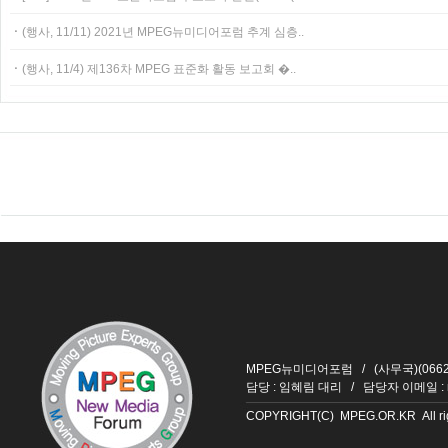
ㆍ
(행사, 11/11) 2021년 MPEG뉴미디어포럼 추계 심층..
ㆍ
(행사, 11/4) 제136차 MPEG 표준화 활동 보고회 �..
MPEG뉴미디어포럼 / (사무국)(06626
담당 : 임혜림 대리 / 담당자 이메일 :
COPYRIGHT(C) MPEG.OR.KR All righ