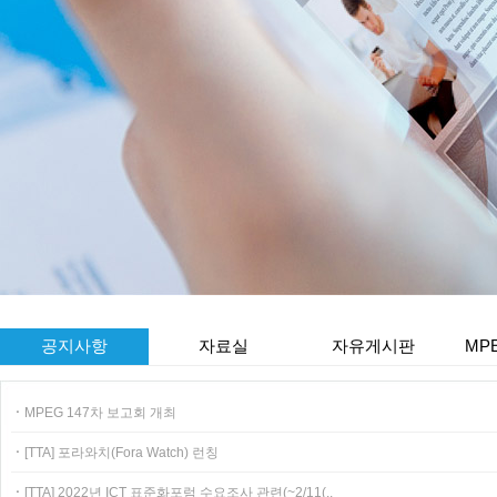
공지사항
자료실
자유게시판
MP
ㆍ
MPEG 147차 보고회 개최
ㆍ
[TTA] 포라와치(Fora Watch) 런칭
ㆍ
[TTA] 2022년 ICT 표준화포럼 수요조사 관련(~2/11(..