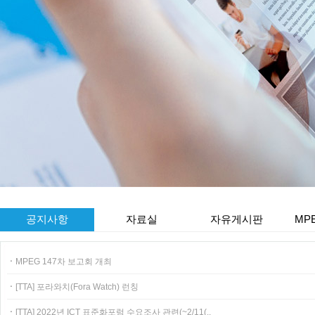
공지사항
자료실
자유게시판
MP
ㆍ
MPEG 147차 보고회 개최
ㆍ
[TTA] 포라와치(Fora Watch) 런칭
ㆍ
[TTA] 2022년 ICT 표준화포럼 수요조사 관련(~2/11(..