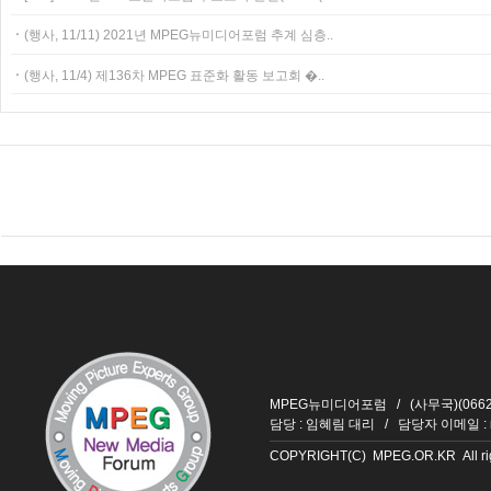
ㆍ
(행사, 11/11) 2021년 MPEG뉴미디어포럼 추계 심층..
ㆍ
(행사, 11/4) 제136차 MPEG 표준화 활동 보고회 �..
MPEG뉴미디어포럼 / (사무국)(06626
담당 : 임혜림 대리 / 담당자 이메일 :
COPYRIGHT(C) MPEG.OR.KR All righ