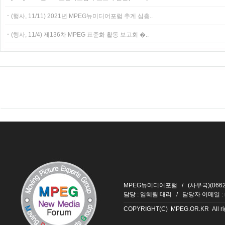
ㆍ
(행사, 11/11) 2021년 MPEG뉴미디어포럼 추계 심층..
ㆍ
(행사, 11/4) 제136차 MPEG 표준화 활동 보고회 �..
MPEG뉴미디어포럼 / (사무국)(06626
담당 : 임혜림 대리 / 담당자 이메일 :
COPYRIGHT(C) MPEG.OR.KR All righ