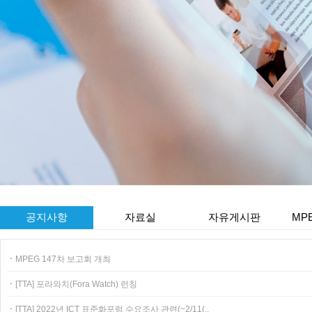
공지사항
자료실
자유게시판
MP
ㆍ
MPEG 147차 보고회 개최
ㆍ
[TTA] 포라와치(Fora Watch) 런칭
ㆍ
[TTA] 2022년 ICT 표준화포럼 수요조사 관련(~2/11(..